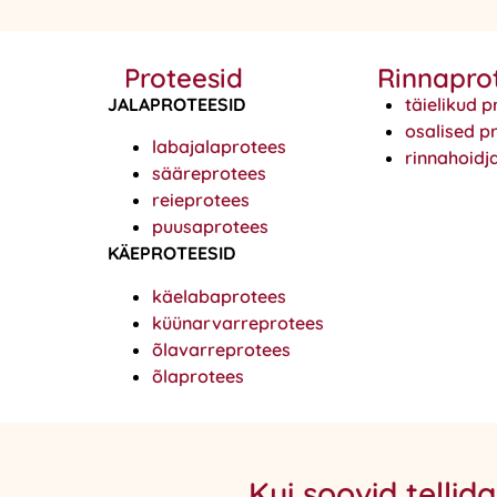
Proteesid
Rinnapro
JALAPROTEESID
täielikud p
osalised p
labajalaprotees
rinnahoidj
sääreprotees
reieprotees
puusaprotees
KÄEPROTEESID
käelabaprotees
küünarvarreprotees
õlavarreprotees
õlaprotees
Kui soovid tellid