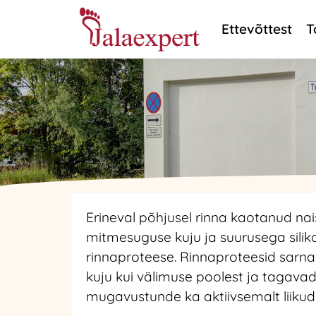
Ettevõttest
T
Erineval põhjusel rinna kaotanud na
mitmesuguse kuju ja suurusega siliko
rinnaproteese. Rinnaproteesid sarnan
kuju kui välimuse poolest ja tagava
mugavustunde ka aktiivsemalt liikude