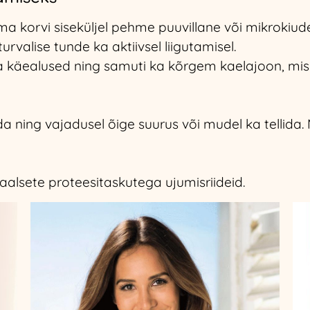
ma korvi siseküljel pehme puuvillane või mikrokiud
urvalise tunde ka aktiivsel liigutamisel.
a käealused ning samuti ka kõrgem kaelajoon, mis
ning vajadusel õige suurus või mudel ka tellida. Me
iaalsete proteesitaskutega ujumisriideid.