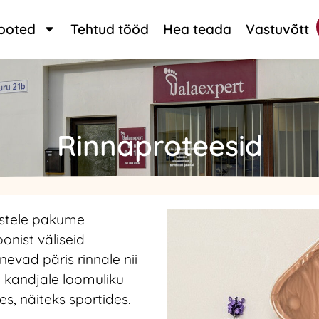
ooted
Tehtud tööd
Hea teada
Vastuvõtt
Rinnaproteesid
istele pakume
onist väliseid
evad päris rinnale nii
d kandjale loomuliku
s, näiteks sportides.