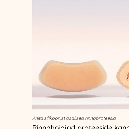
Anita silikoonist osalised rinnaproteesid
Rinnahoidjad proteeside kan