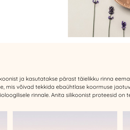
likoonist ja kasutatakse pärast täielikku rinna eem
e, mis võivad tekkida ebaühtlase koormuse jaotuv
oogilisele rinnale. Anita silikoonist proteesid on 