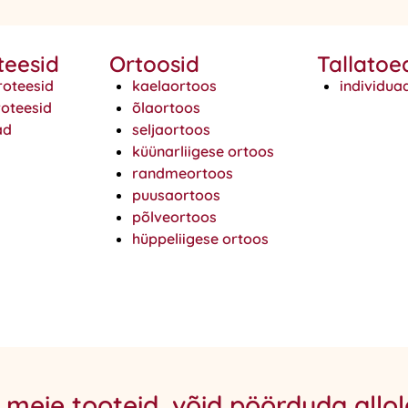
teesid
Ortoosid
Tallatoe
roteesid
kaelaortoos
individua
roteesid
õlaortoos
ad
seljaortoos
küünarliigese ortoos
randmeortoos
puusaortoos
põlveortoos
hüppeliigese ortoos
a meie tooteid, võid pöörduda all