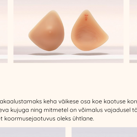
sakaalustamaks keha väikese osa koe kaotuse korr
neva kujuga ning mitmetel on võimalus vajadusel täi
 et koormusejaotuvus oleks ühtlane.