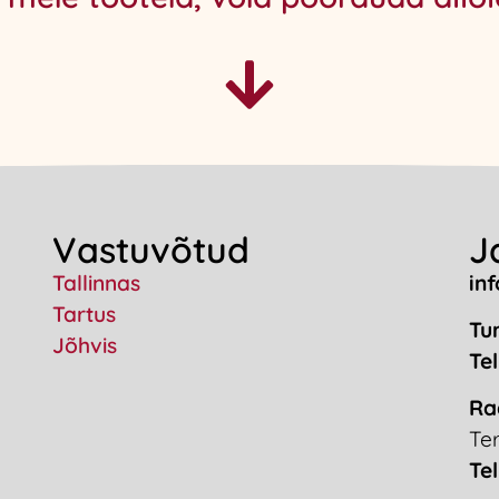
Vastuvõtud
J
Tallinnas
in
Tartus
Tur
Jõhvis
Tel
Ra
Te
Tel