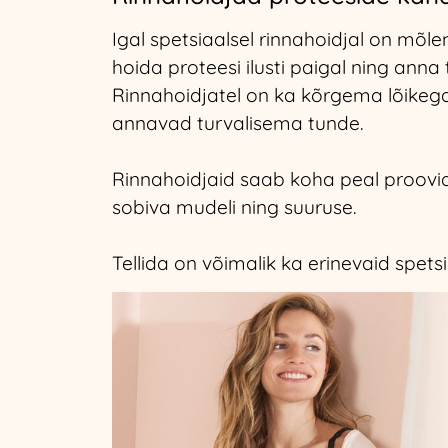
Igal spetsiaalsel rinnahoidjal on mõle
hoida proteesi ilusti paigal ning anna t
Rinnahoidjatel on ka kõrgema lõikeg
annavad turvalisema tunde.
Rinnahoidjaid saab koha peal proovida 
sobiva mudeli ning suuruse.
Tellida on võimalik ka erinevaid spets