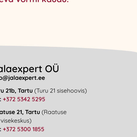
alaexpert OÜ
fo@jalaexpert.ee
u 21b, Tartu
(Turu 21 sisehoovis)
:
+372 5342 5295
atuse 21, Tartu
(Raatuse
rvisekeskus)
:
+372 5300 1855